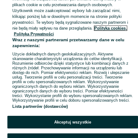
plikach cookie w celu przetwarzania danych osobowych.
Użytkownik może zaakceptować wybory lub zarządzać nimi,
klikając poniżej lub w dowolnym momencie na stronie polityki
Ups! Coś poszło nie tak...
prywatności. Te wybory będą sygnalizowane naszym partnerom i
nie będą miały wpływu na dane przeglądania.
Polityka cookies,
Odśwież lub wróć na stronę główną
Polityka Prywatności
Wraz z naszymi partnerami przetwarzamy dane w celu
zapewnienia:
Odśwież
Użycie dokładnych danych geolokalizacyjnych. Aktywne
skanowanie charakterystyki urządzenia do celów identyfikacji.
Rozumienie odbiorców dzięki statystyce lub kombinacji danych z
różnych źródeł. Przechowywanie informacji na urządzeniu lub
dostęp do nich. Pomiar efektywności reklam. Rozwój i ulepszanie
usług. Tworzenie profili w celu personalizacji treści. Tworzenie
profili w celu spersonalizowanych reklam. Wykorzystywanie
ograniczonych danych do wyboru reklam. Wykorzystywanie
ograniczonych danych do wyboru treści. Pomiar efektywności
treści. Wykorzystanie profili do wyboru spersonalizowanych reklam.
Wykorzystywanie profili w celu doboru spersonalizowanych treści.
Lista partnerów (dostawców)
Akceptuj wszystkie