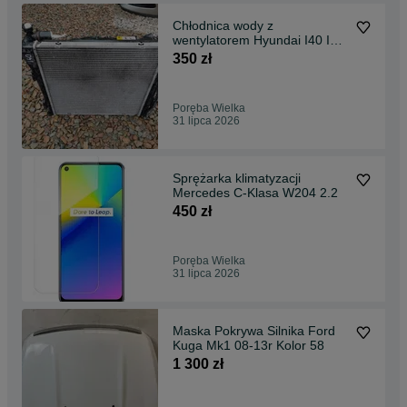
Chłodnica wody z
wentylatorem Hyundai I40 I
1.7crdi
350 zł
Poręba Wielka
31 lipca 2026
Sprężarka klimatyzacji
Mercedes C-Klasa W204 2.2
450 zł
Poręba Wielka
31 lipca 2026
Maska Pokrywa Silnika Ford
Kuga Mk1 08-13r Kolor 58
1 300 zł