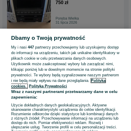
750 zł
Poręba Wielka
31 lipca 2026
Dbamy o Twoją prywatność
Zderzak Przód Kompletny
Peugeot 5008 I 09-13r Kolor
My i nasi
447
partnerzy przechowujemy lub uzyskujemy dostęp
KGYC
1 700 zł
do informacji na urządzeniu, takich jak unikalne identyfikatory w
plikach cookie w celu przetwarzania danych osobowych.
Użytkownik może zaakceptować wybory lub zarządzać nimi,
Poręba Wielka
klikając poniżej lub w dowolnym momencie na stronie polityki
31 lipca 2026
prywatności. Te wybory będą sygnalizowane naszym partnerom
i nie będą miały wpływu na dane przeglądania.
Polityka
cookies,
Polityka Prywatności
Automatyczna Skrzynia
Wraz z naszymi partnerami przetwarzamy dane w celu
biegów Honda Civic VIII 1.3
zapewnienia:
SPSA
4 200 zł
Użycie dokładnych danych geolokalizacyjnych. Aktywne
skanowanie charakterystyki urządzenia do celów identyfikacji.
Rozumienie odbiorców dzięki statystyce lub kombinacji danych
Poręba Wielka
z różnych źródeł. Przechowywanie informacji na urządzeniu lub
31 lipca 2026
dostęp do nich. Pomiar efektywności reklam. Rozwój i
ulepszanie usług. Tworzenie profili w celu personalizacji treści.